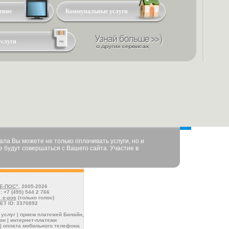
ение
Коммунальные услуги
услуги
а Вы можете не только оплачивать услуги, но и
 будут совершаться с Вашего сайта. Участие в
Е-ПОС"
, 2005-2026
: +7 (495) 544 2 766
l_e-pos
(только голос)
ET ID: 3370892
услуг | прием платежей Билайн,
н | интернет-платежи
| оплата мобильного телефона