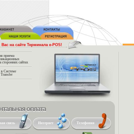
 Вас на сайте Терминала e-POS!
ия приема
никационных
а сторонних сайтах
 в Системе
Transfer
льная оплата
ая связь
Интернет
Телефония