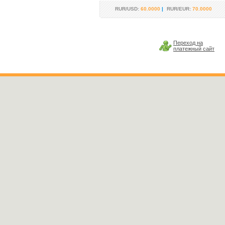
RUR/USD:
60.0000
|
RUR/EUR:
70.0000
Переход на
платежный сайт