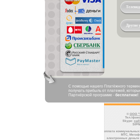
Телевид
Другие 
С помощью нашего Платёжного терминал
получать прибыль от платежей, которые
Партнёрской программе -
бесплатное!
©
ООО "
Тел./факс
Skype:
cal
SIPN
оплата коммунальных 
МТС, Мегафо
электронные деньги 