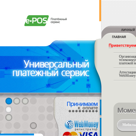
Приветствуем
Организац
телекомму
платежей н
Аттестация
WebMoney 
Момента
Мобильн