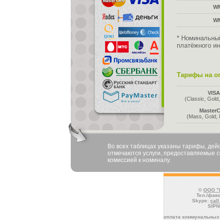
W
W
* Номинальны
платёжного ин
Тарифы на оп
VIS
(Classic, Gold,
MasterC
(Mass, Gold, 
Во всех таблицах указаны тарифы, де
отмечаются услуги, предоставляемые со
комиссией к номиналу.
©
ООО "
Тел./факс
Skype:
cal
SIPN
оплата коммунальных 