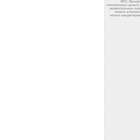
МТС, Мегафо
электронные деньги 
моментальные пла
оплата электро
оплата кредитны