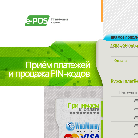
АКВАФОН (Абха
Оплата
Курсы платёж
Платёжный 
W
W
W
W
W