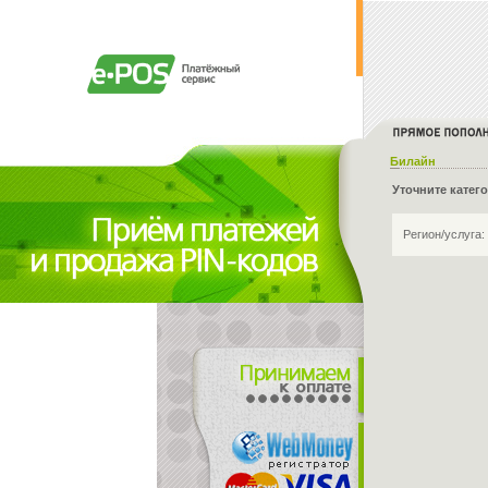
Билайн
Уточните катег
Регион/услуга: