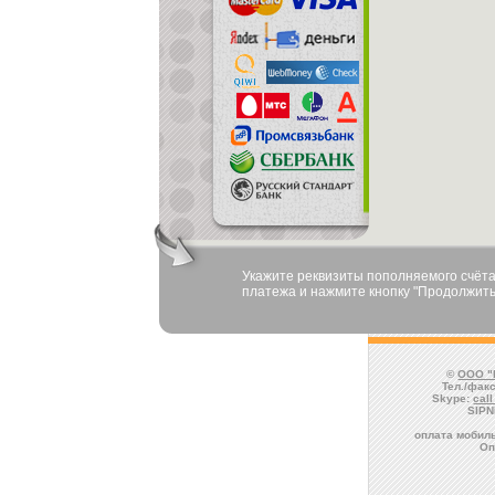
Укажите реквизиты пополняемого счёта
платежа и нажмите кнопку "Продолжить
©
ООО "
Тел./факс
Skype:
cal
SIPN
оплата мобиль
Оп