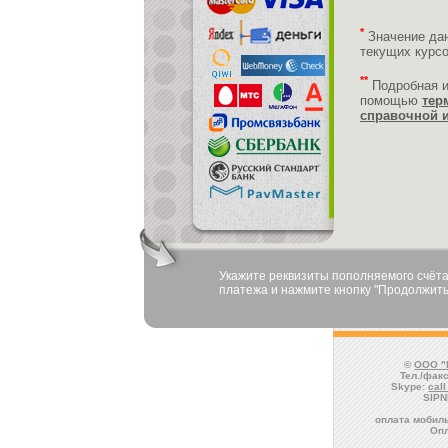
*
Значение да
текущих курс
**
Подробная 
помощью
тер
справочной 
Укажите реквизиты пополняемого счёта
платежа и нажмите кнопку "Продолжить
©
ООО "
Тел./факс
Skype:
cal
SIPN
оплата мобиль
Оп