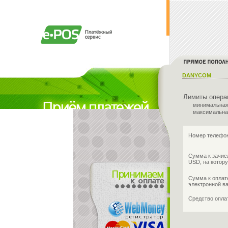
DANYCOM
Лимиты опера
минимальная
максимальна
Номер телефон
Сумма к зачис
USD, на котору
Сумма к оплат
электронной в
Средство опл