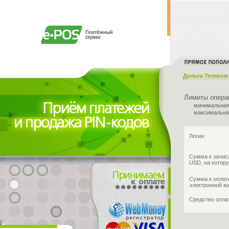
Дельта-Телеком
Лимиты опера
минимальная
максимальна
Логин:
Сумма к зачис
USD, на котору
Сумма к оплат
электронной в
Средство опл