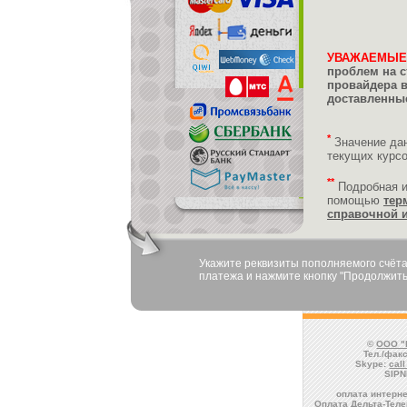
УВАЖАЕМЫЕ
проблем на с
провайдера 
доставленные
*
Значение да
текущих курс
**
Подробная 
помощью
тер
справочной 
Укажите реквизиты пополняемого счёта
платежа и нажмите кнопку "Продолжить
©
ООО "
Тел./факс
Skype:
cal
SIPN
оплата интерне
Оплата Дельта-Теле