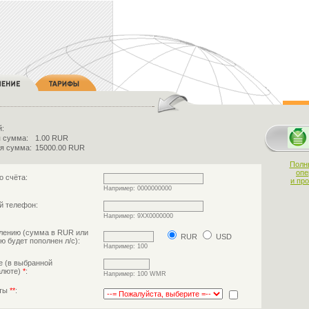
й:
 сумма:
1.00 RUR
я сумма:
15000.00 RUR
Полн
опе
о счёта:
и пр
Например: 0000000000
й телефон:
Например: 9XX0000000
лению (сумма в RUR или
RUR
USD
ю будет пополнен л/с):
Например: 100
е (в выбранной
алюте)
*
:
Например: 100 WMR
аты
**
: