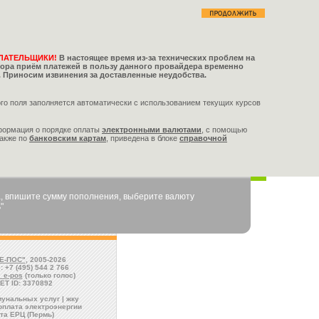
ЛАТЕЛЬЩИКИ!
В настоящее время из-за технических проблем на
тора приём платежей в пользу данного провайдера временно
 Приносим извинения за доставленные неудобства.
го поля заполняется автоматически с использованием текущих курсов
формация о порядке оплаты
электронными валютами
,
с помощью
также по
банковским картам
, приведена в блоке
справочной
, впишите сумму пополнения, выберите валюту
"
Е-ПОС"
, 2005-2026
: +7 (495) 544 2 766
l_e-pos
(только голос)
ET ID: 3370892
унальных услуг | жку
оплата электроэнергии
та ЕРЦ (Пермь)