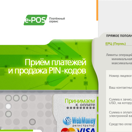
ЕРЦ (Пермь)
Лимиты операци
минимальная
максимальна
Номер лицевог
Ваш контактны
Сумма к зачис
USD, на котору
Сумма к оплат
электронной в
Средство опл