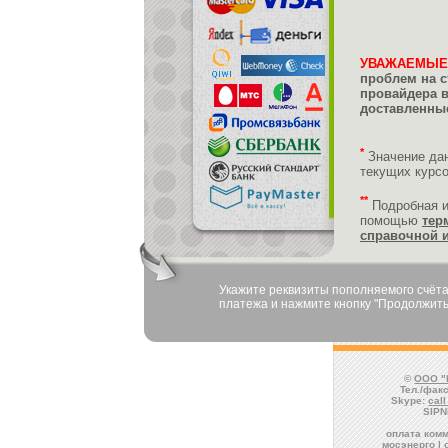
УВАЖАЕМЫЕ
проблем на с
провайдера 
доставленные
*
Значение да
текущих курс
**
Подробная 
помощью
тер
справочной 
Укажите реквизиты пополняемого счёта
платежа и нажмите кнопку "Продолжить
©
ООО "
Тел./факс
Skype:
cal
SIPN
оплата комм
мосэнерго | 