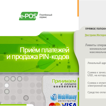
Экстрим Интерн
Лимиты опера
минимальная
максимальна
Локальный адр
Сумма к зачис
USD, на котору
Сумма к оплат
электронной в
Средство опл