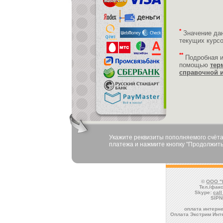
*
Значение да
текущих курс
**
Подробная 
помощью
тер
справочной 
Укажите реквизиты пополняемого счёта
платежа и нажмите кнопку "Продолжить
©
ООО "
Тел./факс
Skype:
cal
SIPN
оплата интерне
Оплата Экстрим Инте