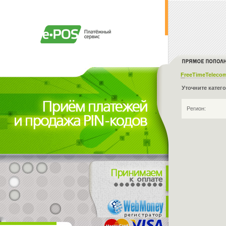
FreeTimeTeleco
Уточните катег
Регион: