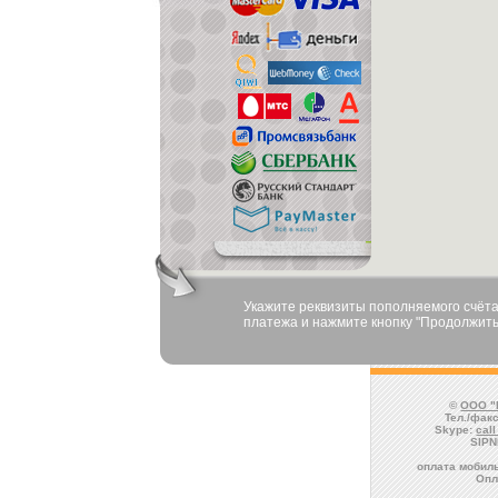
Укажите реквизиты пополняемого счёта
платежа и нажмите кнопку "Продолжить
©
ООО "
Тел./факс
Skype:
cal
SIPN
оплата мобиль
Опл