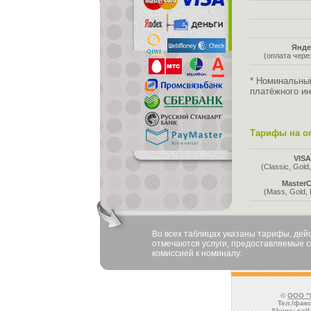
Янде
(оплата чер
* Номинальны
платёжного ин
Тарифы на оп
VIS
(Classic, Gold,
MasterC
(Mass, Gold, 
Во всех таблицах указаны тарифы, де
отмечаются услуги, предоставляемые со
комиссией к номиналу.
©
ООО "
Тел./факс
Skype:
cal