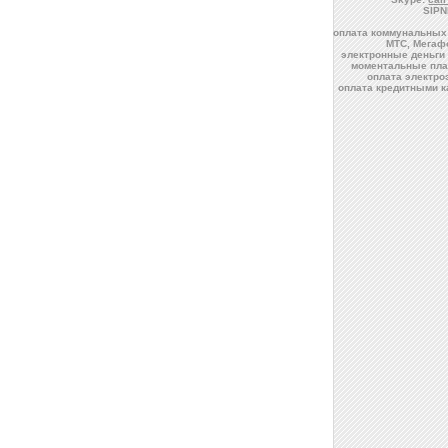
SIPN
оплата коммунальных 
МТС, Мегафо
электронные деньги 
моментальные пла
оплата электро
оплата кредитными к