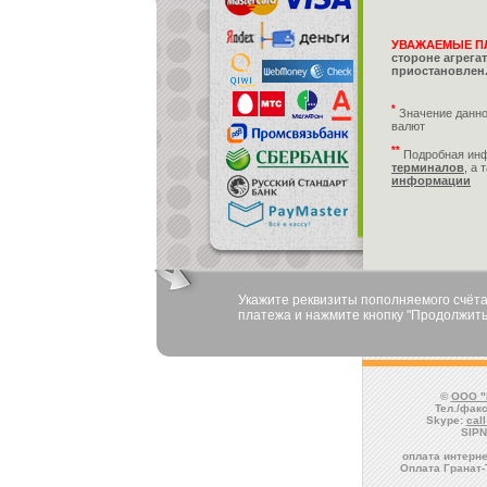
УВАЖАЕМЫЕ П
стороне агрега
приостановлен.
*
Значение данно
валют
**
Подробная ин
терминалов
, а 
информации
Укажите реквизиты пополняемого счёта
платежа и нажмите кнопку "Продолжить
©
ООО "
Тел./факс
Skype:
cal
SIPN
оплата интерне
Оплата Гранат-