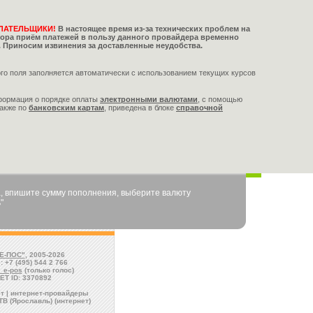
ЛАТЕЛЬЩИКИ!
В настоящее время из-за технических проблем на
тора приём платежей в пользу данного провайдера временно
 Приносим извинения за доставленные неудобства.
го поля заполняется автоматически с использованием текущих курсов
формация о порядке оплаты
электронными валютами
,
с помощью
также по
банковским картам
, приведена в блоке
справочной
, впишите сумму пополнения, выберите валюту
"
Е-ПОС"
, 2005-2026
: +7 (495) 544 2 766
l_e-pos
(только голос)
ET ID: 3370892
т | интернет-провайдеры
ТВ (Ярославль) (интернет)