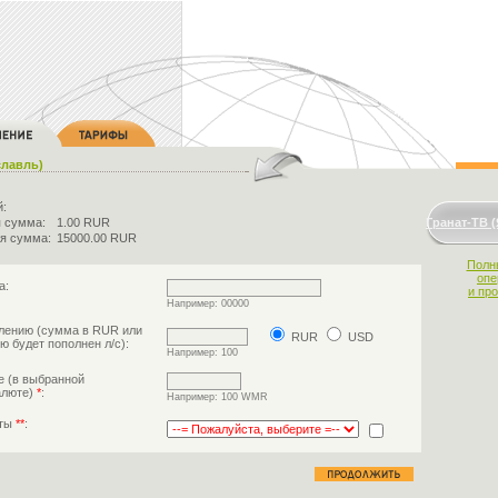
славль)
й:
 сумма:
1.00 RUR
Гранат-ТВ 
я сумма:
15000.00 RUR
Полн
опе
а:
и пр
Например: 00000
лению (сумма в RUR или
RUR
USD
ю будет пополнен л/с):
Например: 100
е (в выбранной
алюте)
*
:
Например: 100 WMR
аты
**
: