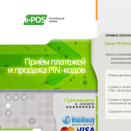
Гранат-ТВ (Яро
Лимиты операци
минимальная
максимальна
Номер договор
Сумма к зачис
USD, на котору
Сумма к оплат
электронной в
Средство опл