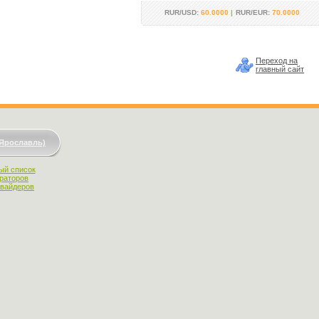
RUR/USD:
60.0000
|
RUR/EUR:
70.0000
Переход на
главный сайт
(Ярославль)
ый список
раторов
овайдеров