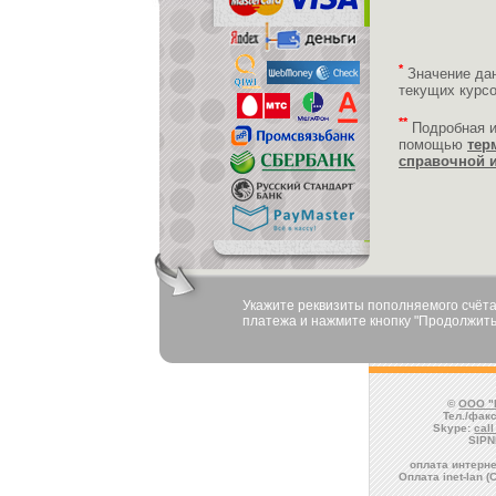
*
Значение да
текущих курс
**
Подробная 
помощью
тер
справочной 
Укажите реквизиты пополняемого счёта
платежа и нажмите кнопку "Продолжить
©
ООО "
Тел./факс
Skype:
cal
SIPN
оплата интерне
Оплата inet-lan (