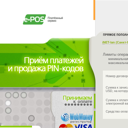
iNET-lan (Санкт
Лимиты опера
минимальная
максимальна
Номер договор
Сумма к зачис
USD, на котору
Сумма к оплат
электронной в
Средство опл