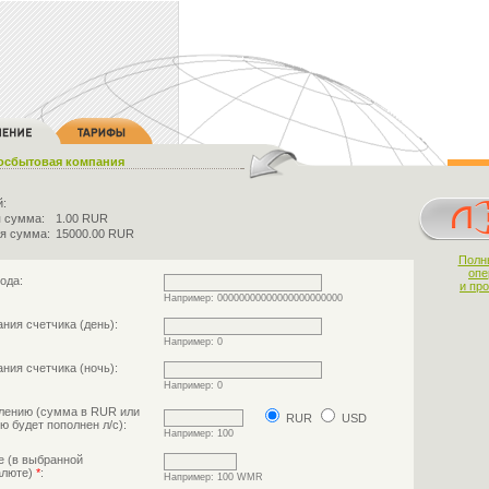
осбытовая компания
й:
 сумма:
1.00 RUR
я сумма:
15000.00 RUR
Полн
опе
ода:
и пр
Например: 00000000000000000000000
ния счетчика (день):
Например: 0
ния счетчика (ночь):
Например: 0
лению (сумма в RUR или
RUR
USD
ю будет пополнен л/с):
Например: 100
е (в выбранной
алюте)
*
:
Например: 100 WMR