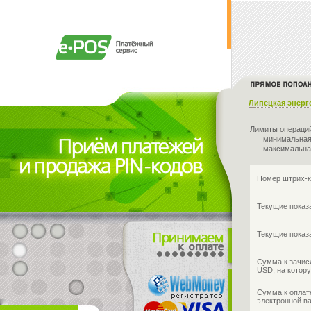
Липецкая энерг
Лимиты операци
минимальная
максимальна
Номер штрих-к
Текущие показа
Текущие показа
Сумма к зачис
USD, на котору
Сумма к оплат
электронной в