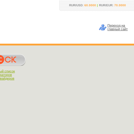
RUR/USD:
60.0000
|
RUR/EUR:
70.0000
Переход на
главный сайт
ый список
раторов
овайдеров