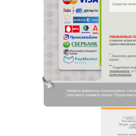
Средство опл
УВАЖАЕМЫЕ П
стороне агрега
приостановлен.
*
Значение данно
валют
**
Подробная ин
терминалов
, а 
информации
Укажите реквизиты пополняемого счёта
платежа и нажмите кнопку "Продолжить
©
ООО "
Тел./факс
Skype:
cal
SIPN
оплата комм