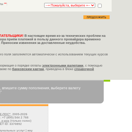
аты
**
:
ЛАТЕЛЬЩИКИ!
В настоящее время из-за технических проблем на
тора приём платежей в пользу данного провайдера временно
 Приносим извинения за доставленные неудобства.
го поля заполняется автоматически с использованием текущих курсов
формация о порядке оплаты
электронными валютами
,
с помощью
также по
банковским картам
, приведена в блоке
справочной
, впишите сумму пополнения, выберите валюту
"
Е-ПОС"
, 2005-2026
: +7 (495) 544 2 766
l_e-pos
(только голос)
ET ID: 3370892
унальных услуг | жку