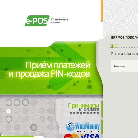
life:)
Уточните катег
Регион: