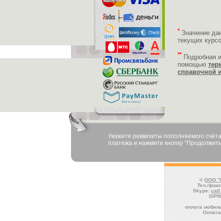
*
Значение да
текущих курс
**
Подробная 
помощью
тер
справочной 
Укажите реквизиты пополняемого счёта
платежа и нажмите кнопку "Продолжить
©
ООО "
Тел./факс
Skype:
cal
SIPN
оплата мобиль
Оплата