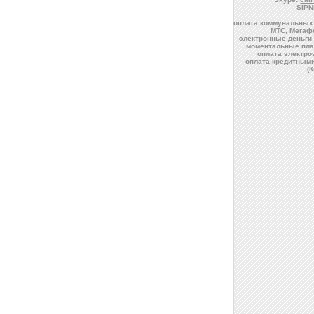
SIPN
оплата коммунальных 
МТС, Мегафо
электронные деньги 
моментальные пла
оплата электро
оплата кредитным
(