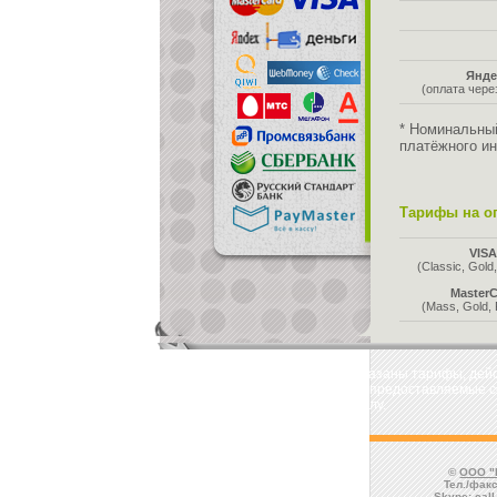
Янде
(оплата чер
* Номинальны
платёжного ин
Тарифы на оп
VIS
(Classic, Gold,
MasterC
(Mass, Gold, 
Во всех таблицах указаны тарифы, де
отмечаются услуги, предоставляемые со
комиссией к номиналу.
©
ООО "
Тел./факс
Skype:
cal