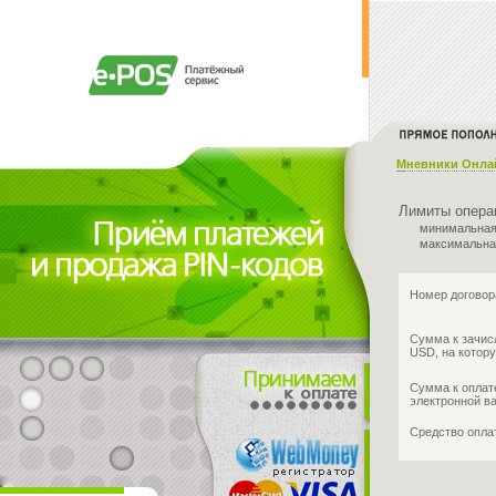
Мневники Онла
Лимиты опера
минимальная
максимальна
Номер договор
Сумма к зачис
USD, на котору
Сумма к оплат
электронной в
Средство опл