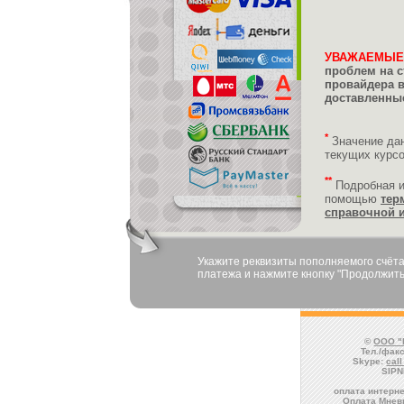
УВАЖАЕМЫЕ
проблем на с
провайдера 
доставленные
*
Значение да
текущих курс
**
Подробная 
помощью
тер
справочной 
Укажите реквизиты пополняемого счёта
платежа и нажмите кнопку "Продолжить
©
ООО "
Тел./факс
Skype:
cal
SIPN
оплата интерне
Оплата Мневн