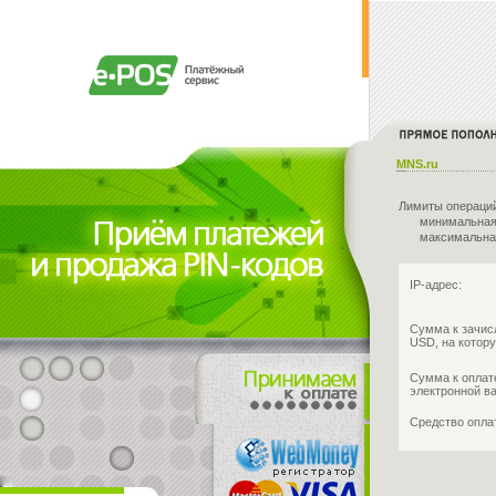
MNS.ru
Лимиты операци
минимальная
максимальна
IP-адрес:
Сумма к зачис
USD, на котору
Сумма к оплат
электронной в
Средство опл