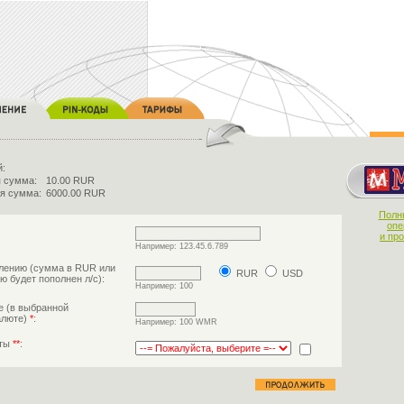
й:
 сумма:
10.00 RUR
я сумма:
6000.00 RUR
Полн
опе
и пр
Например: 123.45.6.789
лению (сумма в RUR или
RUR
USD
ю будет пополнен л/с):
Например: 100
е (в выбранной
алюте)
*
:
Например: 100 WMR
аты
**
: