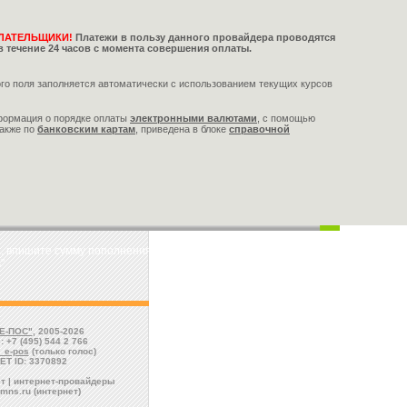
ЛАТЕЛЬЩИКИ!
Платежи в пользу данного провайдера проводятся
в течение 24 часов с момента совершения оплаты.
го поля заполняется автоматически с использованием текущих курсов
формация о порядке оплаты
электронными валютами
,
с помощью
также по
банковским картам
, приведена в блоке
справочной
, впишите сумму пополнения, выберите валюту
"
Е-ПОС"
, 2005-2026
: +7 (495) 544 2 766
l_e-pos
(только голос)
ET ID: 3370892
т | интернет-провайдеры
mns.ru (интернет)