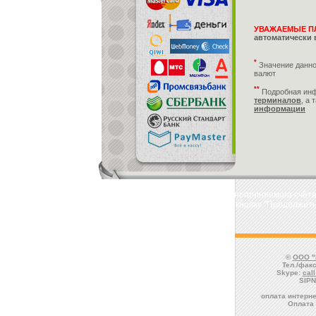
УВАЖАЕМЫЕ П
автоматически 
*
Значение данно
валют
**
Подробная ин
терминалов
, а 
информации
Укажите реквизиты пополняемого счёта
платежа и нажмите кнопку "Продолжить
©
ООО "
Тел./факс
Skype:
cal
SIPN
оплата интерне
Оплата 