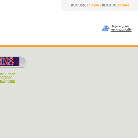
RUR/USD:
60.0000
|
RUR/EUR:
70.0000
Переход на
главный сайт
ый список
раторов
овайдеров