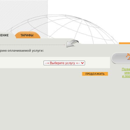
орию оплачиваемой услуги:
Полн
опе
и пр