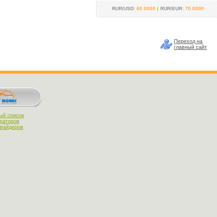
RUR/USD:
60.0000
|
RUR/EUR:
70.0000
Переход на
главный сайт
ый список
раторов
овайдеров