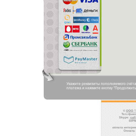
Укажите реквизиты пополняемого счёта
платежа и нажмите кнопку "Продолжить
©
ООО "
Тел./факс
Skype:
cal
SIPN
оплата интерне
Оплата 