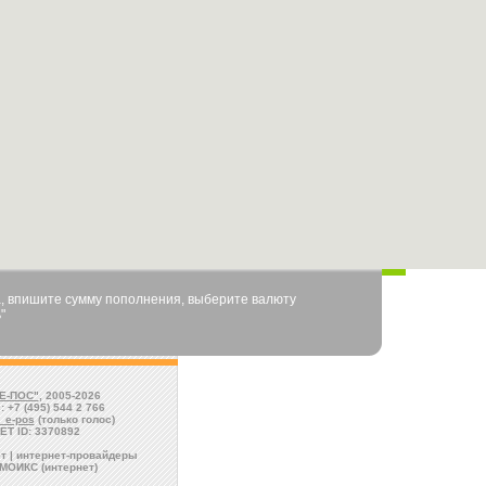
, впишите сумму пополнения, выберите валюту
"
Е-ПОС"
, 2005-2026
: +7 (495) 544 2 766
l_e-pos
(только голос)
ET ID: 3370892
т | интернет-провайдеры
МОИКС (интернет)