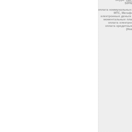
SIPN
оплата коммунальных 
МТС, Мегафо
электронные деньги 
моментальные пла
оплата электро
оплата кредитны
(Но