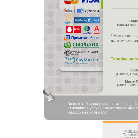
Янде
(оплата чер
* Номинальны
платёжного ин
Тарифы на оп
VIS
(Classic, Gold,
MasterC
(Mass, Gold, 
Во всех таблицах указаны тарифы, де
отмечаются услуги, предоставляемые со
комиссией к номиналу.
©
ООО "
Тел./факс
Skype:
cal