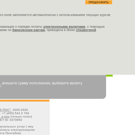
го поля заполняется автоматически с использованием текущих курсов
формация о порядке оплаты
электронными валютами
,
с помощью
также по
банковским картам
, приведена в блоке
справочной
, впишите сумму пополнения, выберите валюту
"
Е-ПОС"
, 2005-2026
: +7 (495) 544 2 766
l_e-pos
(только голос)
ET ID: 3370892
унальных услуг | жку
оплата электроэнергии
ата Пентабокс