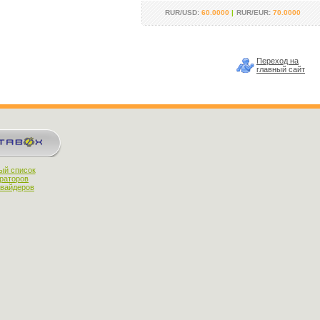
RUR/USD:
60.0000
|
RUR/EUR:
70.0000
Переход на
главный сайт
ый список
раторов
овайдеров