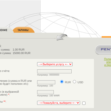
й:
 сумма:
1.00 RUR
я сумма:
15000.00 RUR
Полн
опе
и пр
о счёта:
Например: 00000000
лению (сумма в RUR или
RUR
USD
ю будет пополнен л/с):
Например: 100
е (в выбранной
алюте)
*
:
Например: 100 WMR
аты
**
: