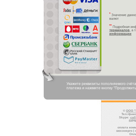
*
Значение данно
валют
**
Подробная ин
терминалов
, а 
информации
Укажите реквизиты пополняемого счёта
платежа и нажмите кнопку "Продолжить
©
ООО "
Тел./факс
Skype:
cal
SIPN
оплата комм
мосэнерго | 
Опл