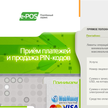
Пентабокс
Лимиты операци
минимальная
максимальна
Услуга:
Номер лицевог
Сумма к зачис
USD, на котору
Сумма к оплат
электронной в
Средство опл