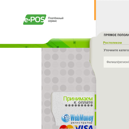
Ростелеком
Уточните катег
Филиал/регион/