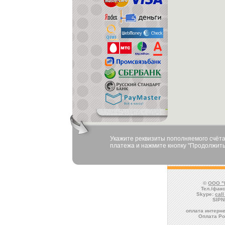
Укажите реквизиты пополняемого счёта
платежа и нажмите кнопку "Продолжить
©
ООО "
Тел./факс
Skype:
cal
SIPN
оплата интерне
Оплата Ро