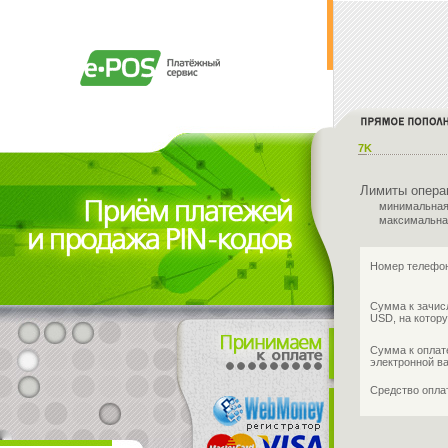
7K
Лимиты опера
минимальная
максимальна
Номер телефон
Сумма к зачис
USD, на котору
Сумма к оплат
электронной в
Средство опл