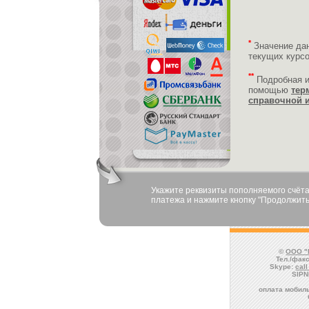
*
Значение да
текущих курс
**
Подробная 
помощью
тер
справочной 
Укажите реквизиты пополняемого счёта
платежа и нажмите кнопку "Продолжить
©
ООО "
Тел./факс
Skype:
cal
SIPN
оплата мобиль