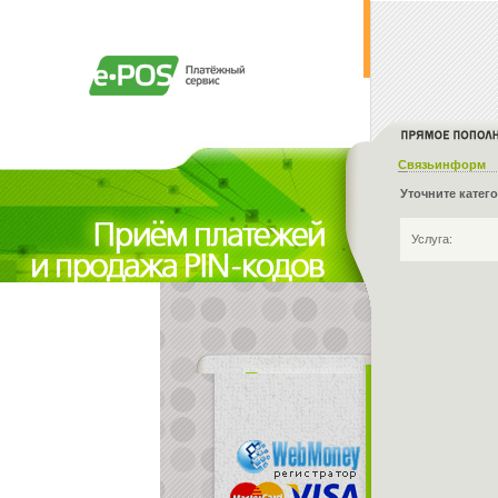
Связьинформ
Уточните катег
Услуга: