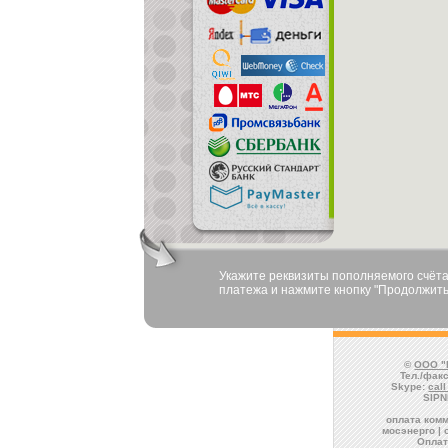
Укажите реквизиты пополняемого счёта
платежа и нажмите кнопку "Продолжить
©
ООО "
Тел./факс
Skype:
cal
SIPN
оплата комм
мосэнерго | 
Опла