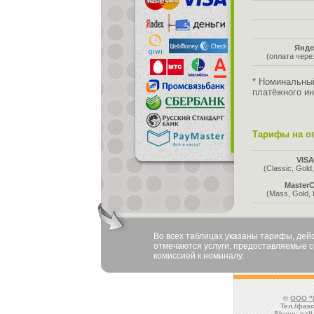
Янде
(оплата чер
* Номинальны
платёжного ин
Тарифы на оп
VIS
(Classic, Gold,
MasterC
(Mass, Gold, 
Во всех таблицах указаны тарифы, де
отмечаются услуги, предоставляемые со
комиссией к номиналу.
©
ООО "
Тел./факс
Skype:
cal