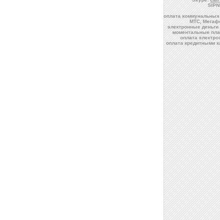
SIPN
оплата коммунальных 
МТС, Мегафо
электронные деньги 
моментальные пла
оплата электро
оплата кредитными к