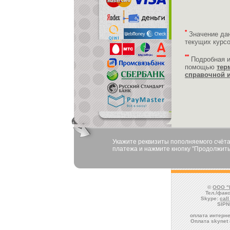
*
Значение да
текущих курс
**
Подробная 
помощью
тер
справочной 
Укажите реквизиты пополняемого счёта
платежа и нажмите кнопку "Продолжить
©
ООО "
Тел./факс
Skype:
cal
SIPN
оплата интерне
Оплата skynet 