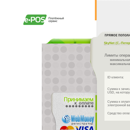
SkyNet (С.-Пете
Лимиты опера
минимальная
максимальна
ID клиента:
Сумма к зачис
USD, на котору
Сумма к оплат
электронной в
Средство опл