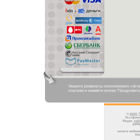
Укажите реквизиты пополняемого счёта
платежа и нажмите кнопку "Продолжить
©
ООО "
Тел./факс
Skype:
cal
SIPN
оплата мобиль
Оп