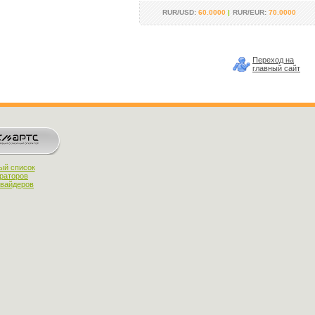
RUR/USD:
60.0000
|
RUR/EUR:
70.0000
Переход на
главный сайт
ый список
раторов
овайдеров