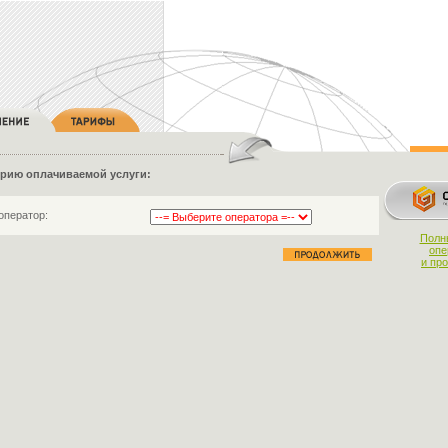
орию оплачиваемой услуги:
оператор:
Полн
опе
и пр