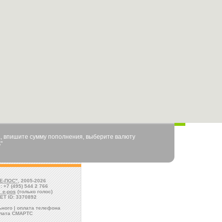
, впишите сумму пополнения, выберите валюту
"
Е-ПОС"
, 2005-2026
: +7 (495) 544 2 766
l_e-pos
(только голос)
ET ID: 3370892
ного | оплата телефона
лата СМАРТС