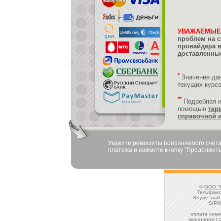
УВАЖАЕМЫЕ
проблем на с
провайдера 
доставленные
*
Значение да
текущих курс
**
Подробная 
помощью
тер
справочной 
Укажите реквизиты пополняемого счёта
платежа и нажмите кнопку "Продолжить
©
ООО "
Тел./факс
Skype:
cal
SIPN
оплата комм
мосэнерго | 