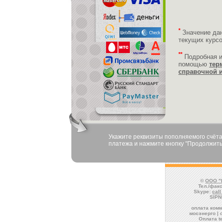
*
Значение да
текущих курс
**
Подробная 
помощью
тер
справочной 
Укажите реквизиты пополняемого счёта
платежа и нажмите кнопку "Продолжить
©
ООО "
Тел./факс
Skype:
cal
SIPN
оплата комм
мосэнерго | 
Оплата t