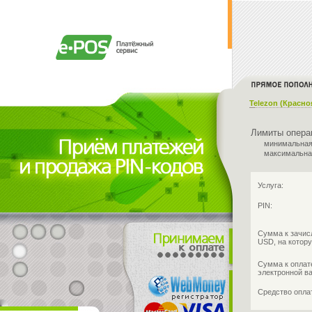
Telezon (Красно
Лимиты опера
минимальная
максимальна
Услуга:
PIN:
Сумма к зачис
USD, на котору
Сумма к оплат
электронной в
Средство опл