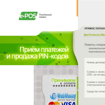
ВикТелеком (Му
Лимиты опера
минимальная
максимальна
Номер договор
Сумма к зачис
USD, на котору
Сумма к оплат
электронной в
Средство опл