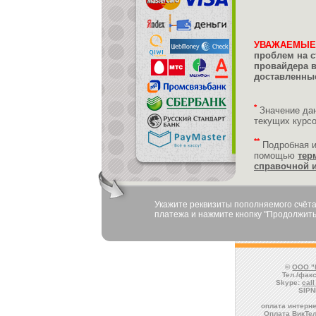
УВАЖАЕМЫЕ
проблем на с
провайдера 
доставленные
*
Значение да
текущих курс
**
Подробная 
помощью
тер
справочной 
Укажите реквизиты пополняемого счёта
платежа и нажмите кнопку "Продолжить
©
ООО "
Тел./факс
Skype:
cal
SIPN
оплата интерне
Оплата ВикТел