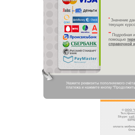
*
Значение да
текущих курс
**
Подробная 
помощью
тер
справочной 
Укажите реквизиты пополняемого счёта
платежа и нажмите кнопку "Продолжить
©
ООО "
Тел./факс
Skype:
cal
SIPN
оплата мобиль
Опла