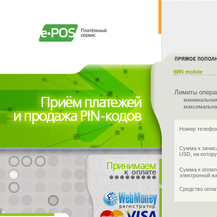
WIN mobile
Лимиты опера
минимальная
максимальна
Номер телефон
Сумма к зачис
USD, на котору
Сумма к оплат
электронной в
Средство опл