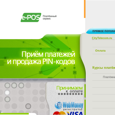
CityTelecom.ru
Оплата
Курсы платёж
Платёжн