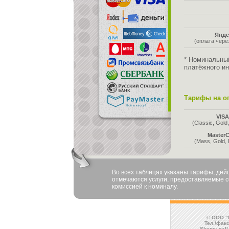
Янде
(оплата чер
* Номинальны
платёжного ин
Тарифы на оп
VIS
(Classic, Gold,
MasterC
(Mass, Gold, 
Во всех таблицах указаны тарифы, де
отмечаются услуги, предоставляемые со
комиссией к номиналу.
©
ООО "
Тел./факс
Skype:
cal