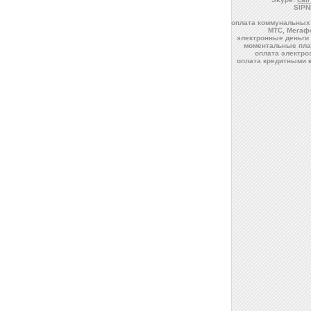
SIPN
оплата коммунальных 
МТС, Мегафо
электронные деньги 
моментальные пла
оплата электро
оплата кредитными к