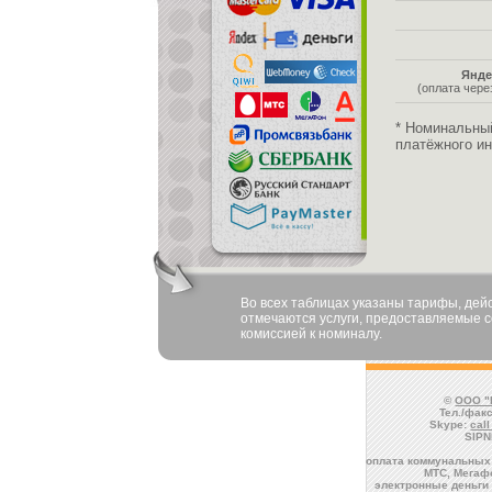
Янде
(оплата чер
* Номинальны
платёжного ин
Во всех таблицах указаны тарифы, де
отмечаются услуги, предоставляемые со
комиссией к номиналу.
©
ООО "
Тел./факс
Skype:
cal
SIPN
оплата коммунальных 
МТС, Мегафо
электронные деньги 