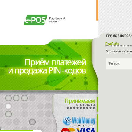
ГудЛайн
Уточните катег
Регион: