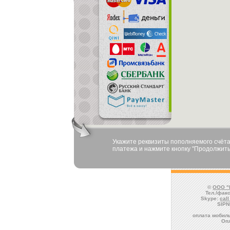
Укажите реквизиты пополняемого счёта
платежа и нажмите кнопку "Продолжить
©
ООО "
Тел./факс
Skype:
cal
SIPN
оплата мобиль
Оп