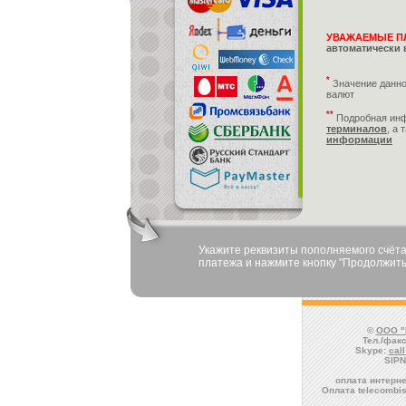
УВАЖАЕМЫЕ П
автоматически 
*
Значение данно
валют
**
Подробная ин
терминалов
, а 
информации
Укажите реквизиты пополняемого счёта
платежа и нажмите кнопку "Продолжить
©
ООО "
Тел./факс
Skype:
cal
SIPN
оплата интерне
Оплата telecombis