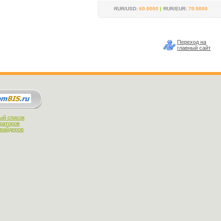
RUR/USD:
60.0000
|
RUR/EUR:
70.0000
Переход на
главный сайт
ый список
раторов
овайдеров