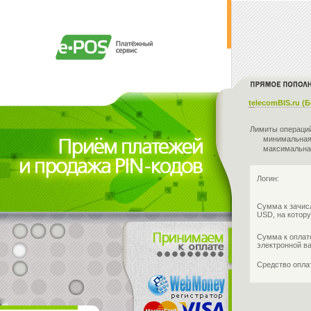
telecomBIS.ru (
Лимиты операци
минимальная
максимальна
Логин:
Сумма к зачис
USD, на котору
Сумма к оплат
электронной в
Средство опл