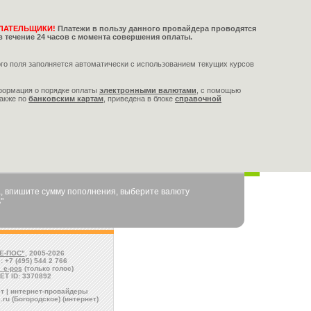
ЛАТЕЛЬЩИКИ!
Платежи в пользу данного провайдера проводятся
в течение 24 часов с момента совершения оплаты.
го поля заполняется автоматически с использованием текущих курсов
формация о порядке оплаты
электронными валютами
,
с помощью
также по
банковским картам
, приведена в блоке
справочной
, впишите сумму пополнения, выберите валюту
"
Е-ПОС"
, 2005-2026
: +7 (495) 544 2 766
l_e-pos
(только голос)
ET ID: 3370892
т | интернет-провайдеры
.ru (Богородское) (интернет)