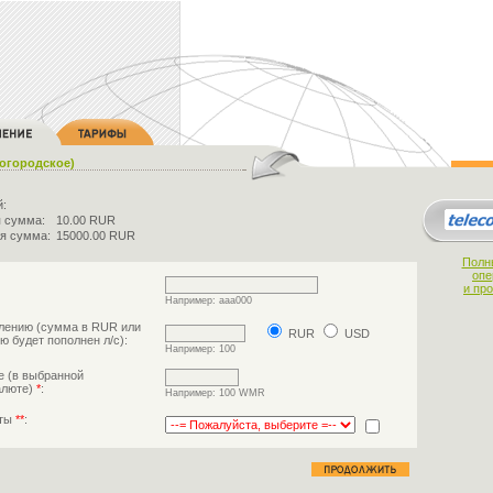
Богородское)
й:
 сумма:
10.00 RUR
я сумма:
15000.00 RUR
Полн
опе
и пр
Например: aaa000
лению (сумма в RUR или
RUR
USD
ю будет пополнен л/с):
Например: 100
е (в выбранной
алюте)
*
:
Например: 100 WMR
аты
**
: