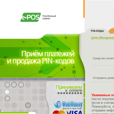
Unite (Молдова)
Средство опла
Отправить рекв
Уважаемые п
после покупки
(если в соотв
Пожалуйста, 
отправке инфо