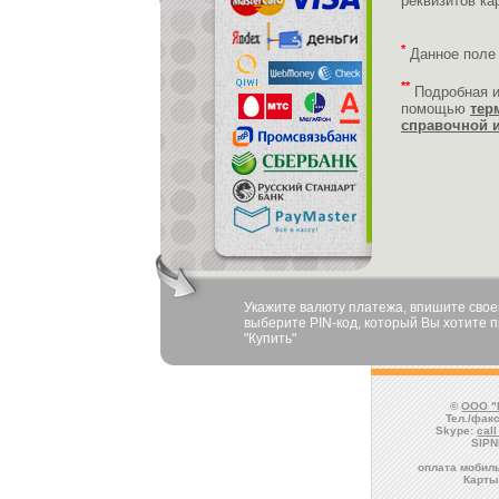
реквизитов ка
*
Данное поле
**
Подробная 
помощью
тер
справочной 
Укажите валюту платежа, впишите своей
выберите PIN-код, который Вы хотите п
"Купить"
©
ООО "
Тел./факс
Skype:
cal
SIPN
оплата мобиль
Карты