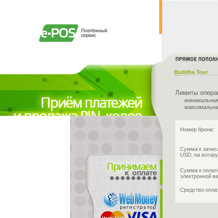
Buddha Tour
Лимиты опера
минимальная
максимальна
Номер брони:
Сумма к зачис
USD, на котору
Сумма к оплат
электронной в
Средство опл