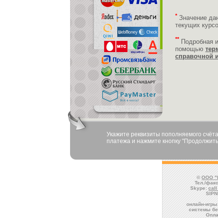
*
Значение да
текущих курс
**
Подробная 
помощью
тер
справочной 
Укажите реквизиты пополняемого счёта
платежа и нажмите кнопку "Продолжить
©
ООО "
Тел./факс
Skype:
cal
SIPN
онлайн-игры
системы бе
Опла