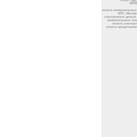
SIPN
оплата коммунальных 
МТС, Мегафо
электронные деньги 
моментальные пла
оплата электро
оплата кредитными