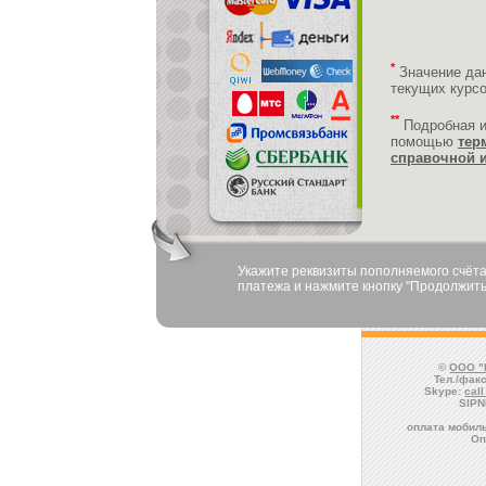
*
Значение да
текущих курс
**
Подробная 
помощью
тер
справочной 
Укажите реквизиты пополняемого счёта
платежа и нажмите кнопку "Продолжить
©
ООО "
Тел./факс
Skype:
cal
SIPN
оплата мобиль
Оп