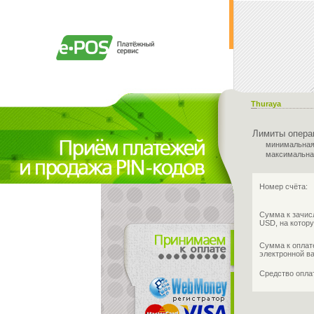
Thuraya
Лимиты опера
минимальная
максимальна
Номер счёта:
Сумма к зачис
USD, на котору
Сумма к оплат
электронной в
Средство опл