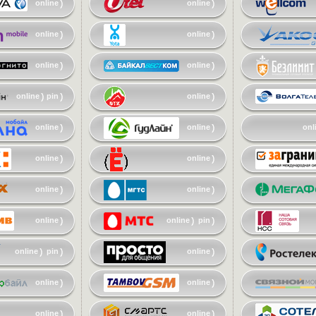
online
online
online
online
online
online
online
pin
online
online
online
onl
online
online
online
online
online
online
pin
online
pin
online
online
online
online
online