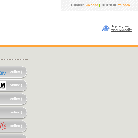
RUR/USD:
60.0000
|
RUR/EUR:
70.0000
Переход на
главный сайт
online
online
online
online
online