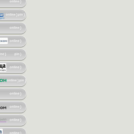
online
online
pin
online
online
ine
pin
online
online
pin
online
online
online
online