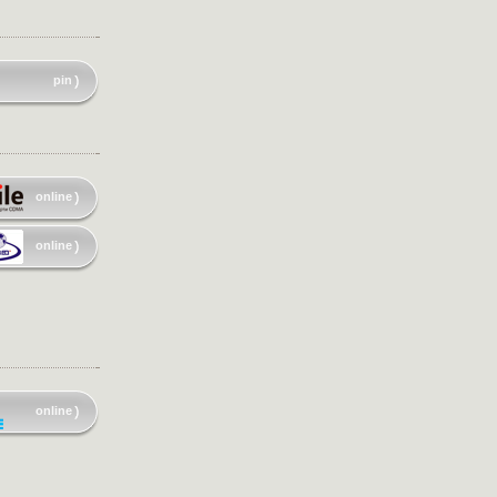
pin
online
online
online