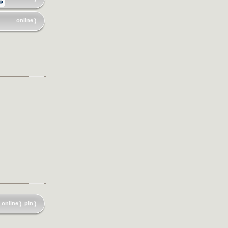
online
online
pin