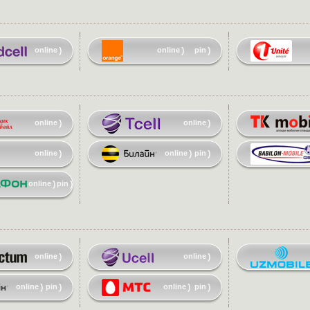
online
online
pin
online
online
online
online
pin
online
pin
online
online
online
pin
online
pin