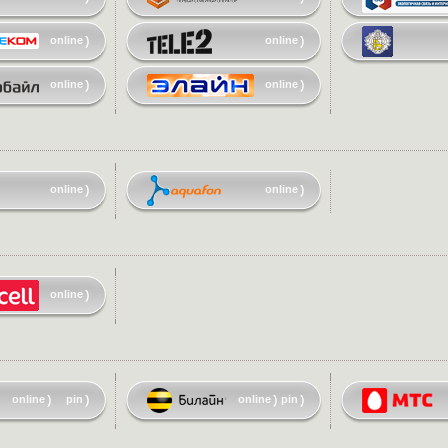
online
online
online
online
online
online
online
online
pin
online
pin