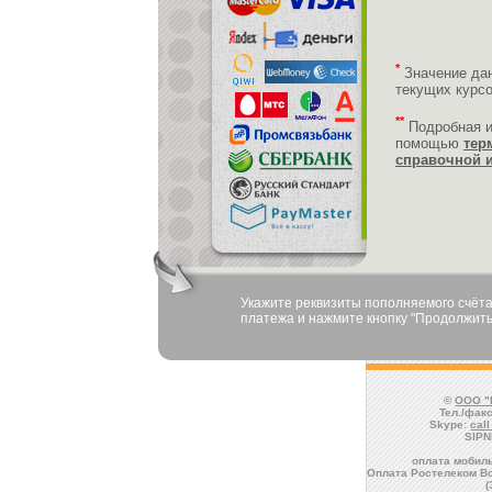
*
Значение да
текущих курс
**
Подробная 
помощью
тер
справочной 
Укажите реквизиты пополняемого счёта
платежа и нажмите кнопку "Продолжить
©
ООО "
Тел./факс
Skype:
cal
SIPN
оплата мобиль
Оплата Ростелеком Во
(