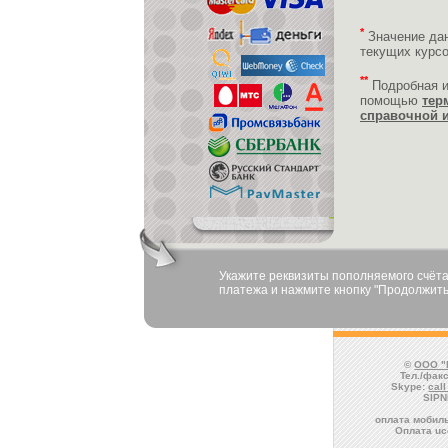
*
Значение да
текущих курс
**
Подробная 
помощью
тер
справочной 
Укажите реквизиты пополняемого счёта
платежа и нажмите кнопку "Продолжить
©
ООО "
Тел./факс
Skype:
cal
SIPN
оплата мобиль
Оплата uce