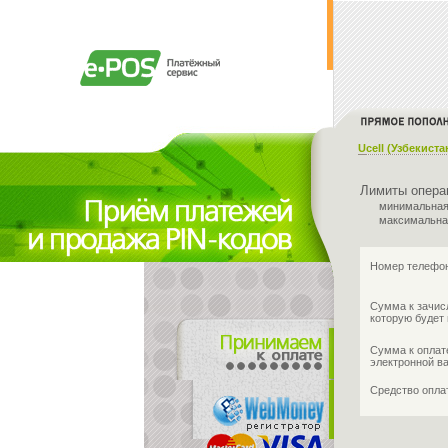
Ucell (Узбекиста
Лимиты опера
минимальная
максимальна
Номер телефон
Сумма к зачис
которую будет 
Сумма к оплат
электронной в
Средство опл